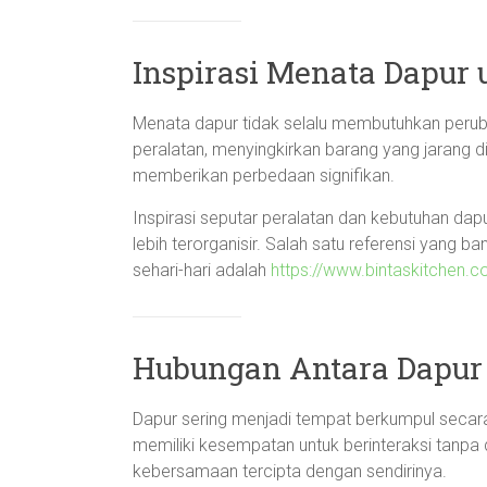
Inspirasi Menata Dapur 
Menata dapur tidak selalu membutuhkan perub
peralatan, menyingkirkan barang yang jarang
memberikan perbedaan signifikan.
Inspirasi seputar peralatan dan kebutuhan da
lebih terorganisir. Salah satu referensi yang 
sehari-hari adalah
https://www.bintaskitchen.
Hubungan Antara Dapur
Dapur sering menjadi tempat berkumpul seca
memiliki kesempatan untuk berinteraksi tanpa d
kebersamaan tercipta dengan sendirinya.