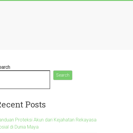
earch
Search
Recent Posts
anduan Proteksi Akun dari Kejahatan Rekayasa
osial di Dunia Maya