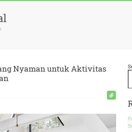
al
n
ang Nyaman untuk Aktivitas
S
an
P
S