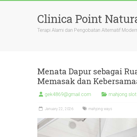
Skip
to
Clinica Point Natur
content
Terapi Alami dan Pengobatan Alternatif Moder
Menata Dapur sebagai Ru
Memasak dan Kebersama
gek4869@gmail.com
mahjong slot
January 22, 2026
mahjong ways