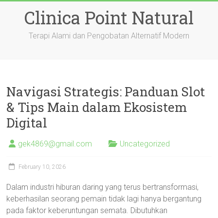
Skip
Clinica Point Natural
to
content
Terapi Alami dan Pengobatan Alternatif Modern
Navigasi Strategis: Panduan Slot
& Tips Main dalam Ekosistem
Digital
gek4869@gmail.com
Uncategorized
February 10, 2026
Dalam industri hiburan daring yang terus bertransformasi,
keberhasilan seorang pemain tidak lagi hanya bergantung
pada faktor keberuntungan semata. Dibutuhkan