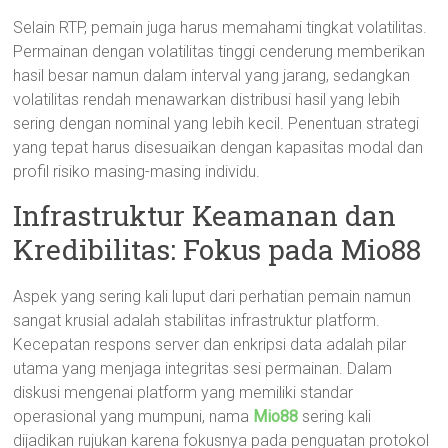
Selain RTP, pemain juga harus memahami tingkat volatilitas.
Permainan dengan volatilitas tinggi cenderung memberikan
hasil besar namun dalam interval yang jarang, sedangkan
volatilitas rendah menawarkan distribusi hasil yang lebih
sering dengan nominal yang lebih kecil. Penentuan strategi
yang tepat harus disesuaikan dengan kapasitas modal dan
profil risiko masing-masing individu.
Infrastruktur Keamanan dan
Kredibilitas: Fokus pada Mio88
Aspek yang sering kali luput dari perhatian pemain namun
sangat krusial adalah stabilitas infrastruktur platform.
Kecepatan respons server dan enkripsi data adalah pilar
utama yang menjaga integritas sesi permainan. Dalam
diskusi mengenai platform yang memiliki standar
operasional yang mumpuni, nama
Mio88
sering kali
dijadikan rujukan karena fokusnya pada penguatan protokol