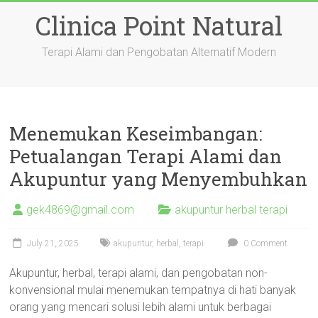
Skip
Clinica Point Natural
to
content
Terapi Alami dan Pengobatan Alternatif Modern
Menemukan Keseimbangan:
Petualangan Terapi Alami dan
Akupuntur yang Menyembuhkan
gek4869@gmail.com
akupuntur herbal terapi
July 21, 2025
akupuntur
,
herbal
,
terapi
0 Comment
Akupuntur, herbal, terapi alami, dan pengobatan non-
konvensional mulai menemukan tempatnya di hati banyak
orang yang mencari solusi lebih alami untuk berbagai