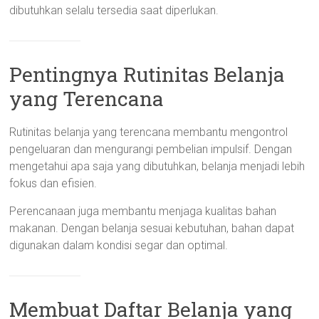
dibutuhkan selalu tersedia saat diperlukan.
Pentingnya Rutinitas Belanja
yang Terencana
Rutinitas belanja yang terencana membantu mengontrol
pengeluaran dan mengurangi pembelian impulsif. Dengan
mengetahui apa saja yang dibutuhkan, belanja menjadi lebih
fokus dan efisien.
Perencanaan juga membantu menjaga kualitas bahan
makanan. Dengan belanja sesuai kebutuhan, bahan dapat
digunakan dalam kondisi segar dan optimal.
Membuat Daftar Belanja yang