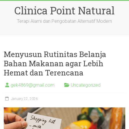
Skip
Clinica Point Natural
to
content
Terapi Alami dan Pengobatan Alternatif Modern
Menyusun Rutinitas Belanja
Bahan Makanan agar Lebih
Hemat dan Terencana
gek4869@gmail.com
Uncategorized
January 22, 2026