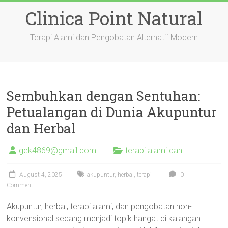
Skip
Clinica Point Natural
to
content
Terapi Alami dan Pengobatan Alternatif Modern
Sembuhkan dengan Sentuhan:
Petualangan di Dunia Akupuntur
dan Herbal
gek4869@gmail.com
terapi alami dan
August 4, 2025
akupuntur
,
herbal
,
terapi
0
Comment
Akupuntur, herbal, terapi alami, dan pengobatan non-
konvensional sedang menjadi topik hangat di kalangan