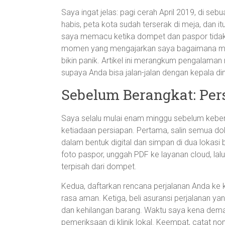
Saya ingat jelas: pagi cerah April 2019, di se
habis, peta kota sudah terserak di meja, dan itu
saya memacu ketika dompet dan paspor tidak a
momen yang mengajarkan saya bagaimana mena
bikin panik. Artikel ini merangkum pengalaman 
supaya Anda bisa jalan-jalan dengan kepala din
Sebelum Berangkat: Pe
Saya selalu mulai enam minggu sebelum kebera
ketiadaan persiapan. Pertama, salin semua doku
dalam bentuk digital dan simpan di dua lokasi b
foto paspor, unggah PDF ke layanan cloud, lalu
terpisah dari dompet.
Kedua, daftarkan rencana perjalanan Anda ke
rasa aman. Ketiga, beli asuransi perjalanan y
dan kehilangan barang. Waktu saya kena dema
pemeriksaan di klinik lokal. Keempat, catat n