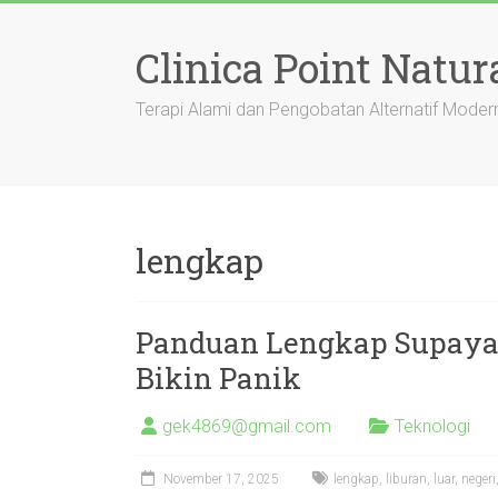
Skip
to
Clinica Point Natur
content
Terapi Alami dan Pengobatan Alternatif Moder
lengkap
Panduan Lengkap Supaya 
Bikin Panik
gek4869@gmail.com
Teknologi
November 17, 2025
lengkap
,
liburan
,
luar
,
negeri