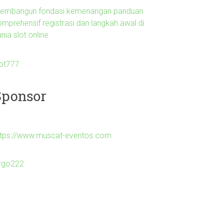
embangun fondasi kemenangan panduan
omprehensif registrasi dan langkah awal di
nia slot online
lot777
Sponsor
ttps://www.muscat-eventos.com
irgo222