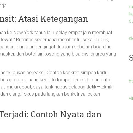
rja.
m
k
nsit: Atasi Ketegangan
du
alanan ke New York tahun lalu, delay empat jam membuat
s
rlewat? Rutinitas sederhana membantu: sekali duduk,
rbangan, dan atur pengingat dua jam sebelum boarding.
asker, dan botol air kosong yang bisa diisi di area yang
indak, bukan bereaksi. Contoh konkret: simpan kartu
eberapa mata uang kecil di dompet terpisah, dan catat
h
 hati mulai cepat, saya tarik napas delapan detik—teknik
an ulang: fokus pada langkah berikutnya, bukan
v
Terjadi: Contoh Nyata dan