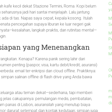
C
buah kafe kecil dekat Stazione Termini, Roma. Kopi belum
y
 seharusnya jadi hari santai menjelajah. Lalu jantung
da di tas. Napas saya cepat, kepala kosong. Itulah
M
ta pencegahan supaya liburan ke luar negeri gak
S
nyata—kesalahan, langkah praktis, dan rutinitas mental—
M
gin.
P
rsiapan yang Menenangkan
S
M
ngkatan. Kenapa? Karena panik sering lahir dari
men penting (paspor, visa, kartu debit/kredit, asuransi)
O
erbeda: email ter-enkripsi dan cloud offline. Praktiknya:
P
 simpan salinan offline di flash drive yang Anda bawa
m
 keluarga atau teman dekat—sederhana, tapi memberi
m
ang jelas cakupannya: pemulangan medis, pembatalan,
d
m panas di Lisbon, asuransilah yang menutup biaya
omor darurat setempat dan kontak kedutaan; simpan juga