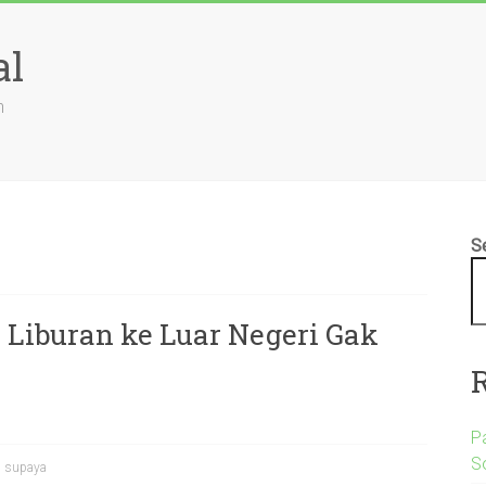
al
n
S
Liburan ke Luar Negeri Gak
P
S
,
supaya