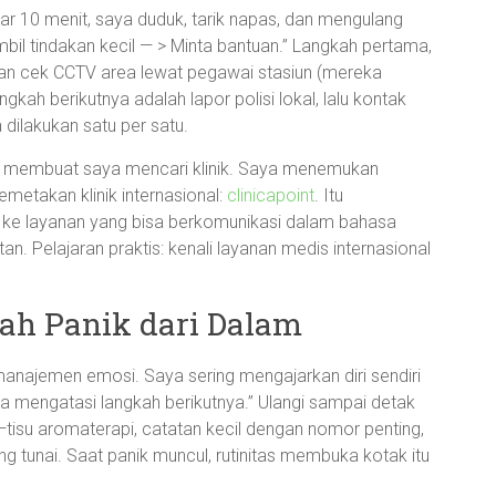
itar 10 menit, saya duduk, tarik napas, dan mengulang
Ambil tindakan kecil — > Minta bantuan.” Langkah pertama,
, dan cek CCTV area lewat pegawai stasiun (mereka
gkah berikutnya adalah lapor polisi lokal, lalu kontak
 dilakukan satu per satu.
 membuat saya mencari klinik. Saya menemukan
metakan klinik internasional:
clinicapoint
. Itu
ke layanan yang bisa berkomunikasi dalam bahasa
tan. Pelajaran praktis: kenali layanan medis internasional
gah Panik dari Dalam
manajemen emosi. Saya sering mengajarkan diri sendiri
sa mengatasi langkah berikutnya.” Ulangi sampai detak
g”—tisu aromaterapi, catatan kecil dengan nomor penting,
ng tunai. Saat panik muncul, rutinitas membuka kotak itu