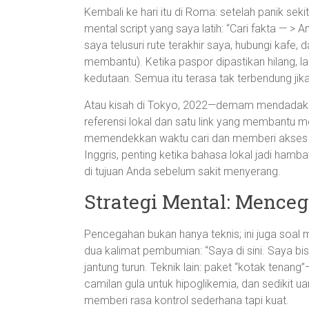
Kembali ke hari itu di Roma: setelah panik sek
mental script yang saya latih: “Cari fakta — > 
saya telusuri rute terakhir saya, hubungi kafe
membantu). Ketika paspor dipastikan hilang, lan
kedutaan. Semua itu terasa tak terbendung jika
Atau kisah di Tokyo, 2022—demam mendadak
referensi lokal dan satu link yang membantu me
memendekkan waktu cari dan memberi akses 
Inggris, penting ketika bahasa lokal jadi hamba
di tujuan Anda sebelum sakit menyerang.
Strategi Mental: Mence
Pencegahan bukan hanya teknis; ini juga soal 
dua kalimat pembumian: “Saya di sini. Saya bi
jantung turun. Teknik lain: paket “kotak tenan
camilan gula untuk hipoglikemia, dan sedikit ua
memberi rasa kontrol sederhana tapi kuat.