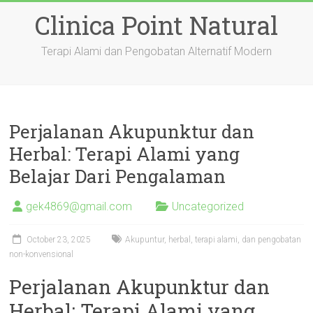
Skip
Clinica Point Natural
to
content
Terapi Alami dan Pengobatan Alternatif Modern
Perjalanan Akupunktur dan
Herbal: Terapi Alami yang
Belajar Dari Pengalaman
gek4869@gmail.com
Uncategorized
October 23, 2025
Akupuntur, herbal, terapi alami, dan pengobatan
non-konvensional
Perjalanan Akupunktur dan
Herbal: Terapi Alami yang