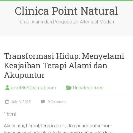
Skip
Clinica Point Natural
to
content
Terapi Alami dan Pengobatan Alternatif Modern
Transformasi Hidup: Menyelami
Keajaiban Terapi Alami dan
Akupuntur
gek4869@gmail.com
Uncategorized
July 3, 2025
0 Comment
“`html
Akupuntur, herbal, terapi alami, dan pengobatan non-
konvensional adalah kata kunci yang sering bikin kita