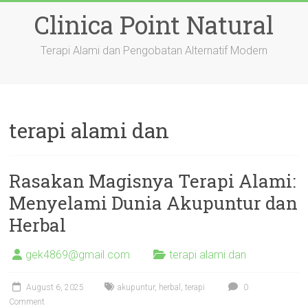
Skip
Clinica Point Natural
to
content
Terapi Alami dan Pengobatan Alternatif Modern
terapi alami dan
Rasakan Magisnya Terapi Alami:
Menyelami Dunia Akupuntur dan
Herbal
gek4869@gmail.com
terapi alami dan
August 6, 2025
akupuntur
,
herbal
,
terapi
0
Comment