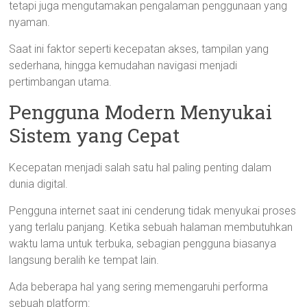
tetapi juga mengutamakan pengalaman penggunaan yang
nyaman.
Saat ini faktor seperti kecepatan akses, tampilan yang
sederhana, hingga kemudahan navigasi menjadi
pertimbangan utama.
Pengguna Modern Menyukai
Sistem yang Cepat
Kecepatan menjadi salah satu hal paling penting dalam
dunia digital.
Pengguna internet saat ini cenderung tidak menyukai proses
yang terlalu panjang. Ketika sebuah halaman membutuhkan
waktu lama untuk terbuka, sebagian pengguna biasanya
langsung beralih ke tempat lain.
Ada beberapa hal yang sering memengaruhi performa
sebuah platform: