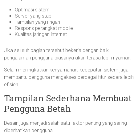
Optimasi sistem
Server yang stabil
Tampilan yang ringan
Respons perangkat mobile
Kualitas jaringan internet
Jika seluruh bagian tersebut bekerja dengan baik,
pengalaman pengguna biasanya akan terasa lebih nyaman.
Selain meningkatkan kenyamanan, kecepatan sistem juga
membantu pengguna mengakses berbagai fitur secara lebih
efisien.
Tampilan Sederhana Membuat
Pengguna Betah
Desain juga menjadi salah satu faktor penting yang sering
diperhatikan pengguna.