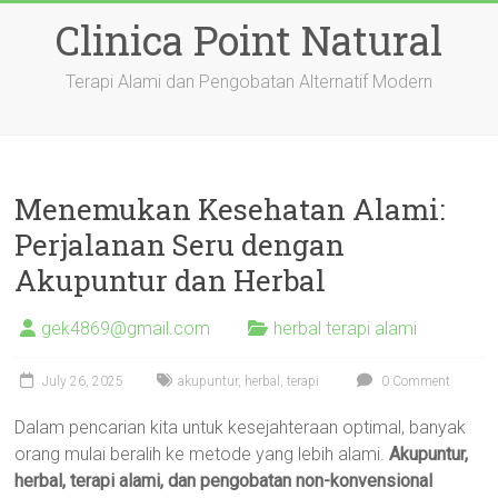
Skip
Clinica Point Natural
to
content
Terapi Alami dan Pengobatan Alternatif Modern
Menemukan Kesehatan Alami:
Perjalanan Seru dengan
Akupuntur dan Herbal
gek4869@gmail.com
herbal terapi alami
July 26, 2025
akupuntur
,
herbal
,
terapi
0 Comment
Dalam pencarian kita untuk kesejahteraan optimal, banyak
orang mulai beralih ke metode yang lebih alami.
Akupuntur,
herbal, terapi alami, dan pengobatan non-konvensional