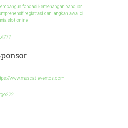
embangun fondasi kemenangan panduan
omprehensif registrasi dan langkah awal di
nia slot online
lot777
Sponsor
ttps://www.muscat-eventos.com
irgo222