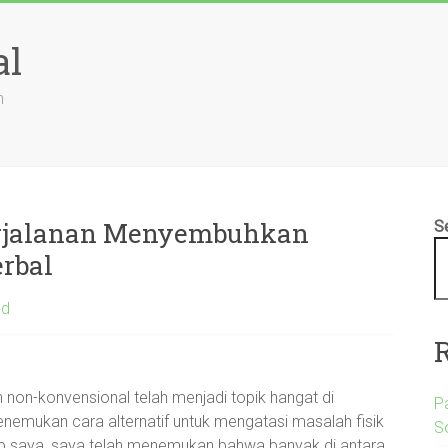
al
n
rjalanan Menyembuhkan
S
rbal
ed
n non-konvensional telah menjadi topik hangat di
P
emukan cara alternatif untuk mengatasi masalah fisik
S
p saya, saya telah menemukan bahwa banyak di antara