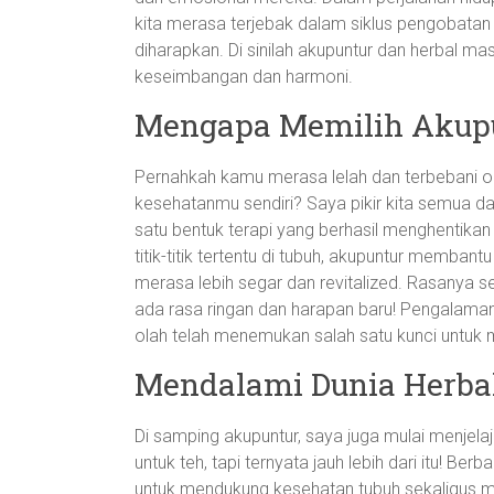
kita merasa terjebak dalam siklus pengobatan 
diharapkan. Di sinilah akupuntur dan herbal m
keseimbangan dan harmoni.
Mengapa Memilih Akup
Pernahkah kamu merasa lelah dan terbebani o
kesehatanmu sendiri? Saya pikir kita semua da
satu bentuk terapi yang berhasil menghentikan
titik-titik tertentu di tubuh, akupuntur memban
merasa lebih segar dan revitalized. Rasanya se
ada rasa ringan dan harapan baru! Pengalaman
olah telah menemukan salah satu kunci untuk
Mendalami Dunia Herba
Di samping akupuntur, saya juga mulai menjelaj
untuk teh, tapi ternyata jauh lebih dari itu! Be
untuk mendukung kesehatan tubuh sekaligus m