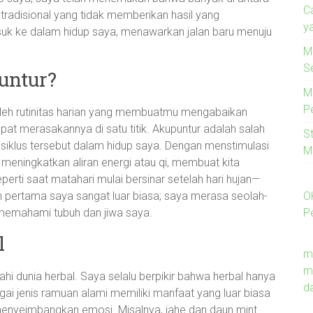
C
tradisional yang tidak memberikan hasil yang
y
asuk ke dalam hidup saya, menawarkan jalan baru menuju
M
S
untur?
M
P
leh rutinitas harian yang membuatmu mengabaikan
pat merasakannya di satu titik. Akupuntur adalah salah
S
 siklus tersebut dalam hidup saya. Dengan menstimulasi
M
tu meningkatkan aliran energi atau qi, membuat kita
perti saat matahari mulai bersinar setelah hari hujan—
O
 pertama saya sangat luar biasa; saya merasa seolah-
P
 memahami tubuh dan jiwa saya.
l
m
m
ahi dunia herbal. Saya selalu berpikir bahwa herbal hanya
d
rbagai jenis ramuan alami memiliki manfaat yang luar biasa
enyeimbangkan emosi. Misalnya, jahe dan daun mint