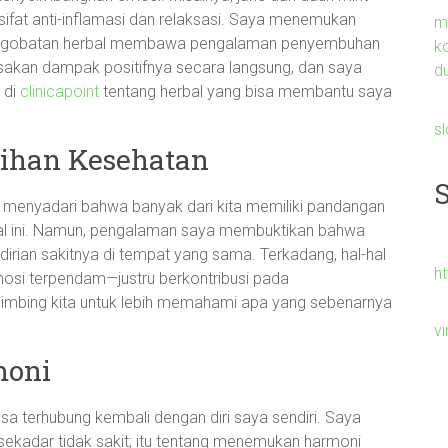
 sifat anti-inflamasi dan relaksasi. Saya menemukan
m
ngobatan herbal membawa pengalaman penyembuhan
k
asakan dampak positifnya secara langsung, dan saya
du
 di
clinicapoint
tentang herbal yang bisa membantu saya
s
lihan Kesehatan
ya menyadari bahwa banyak dari kita memiliki pandangan
al ini. Namun, pengalaman saya membuktikan bahwa
dirian sakitnya di tempat yang sama. Terkadang, hal-hal
h
mosi terpendam—justru berkontribusi pada
mbimbing kita untuk lebih memahami apa yang sebenarnya
v
moni
asa terhubung kembali dengan diri saya sendiri. Saya
sekadar tidak sakit; itu tentang menemukan harmoni