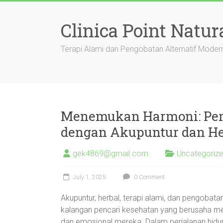
Skip
to
Clinica Point Natur
content
Terapi Alami dan Pengobatan Alternatif Moder
Menemukan Harmoni: Pe
dengan Akupuntur dan He
gek4869@gmail.com
Uncategoriz
July 1, 2025
0 Comment
Akupuntur, herbal, terapi alami, dan pengobata
kalangan pencari kesehatan yang berusaha men
dan emosional mereka. Dalam perjalanan hidu