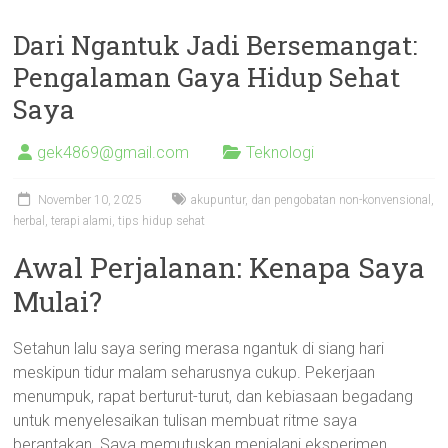
Dari Ngantuk Jadi Bersemangat:
Pengalaman Gaya Hidup Sehat
Saya
gek4869@gmail.com
Teknologi
November 10, 2025
akupuntur
,
dan pengobatan non-konvensional
,
herbal
,
terapi alami
,
tips hidup sehat
Awal Perjalanan: Kenapa Saya
Mulai?
Setahun lalu saya sering merasa ngantuk di siang hari
meskipun tidur malam seharusnya cukup. Pekerjaan
menumpuk, rapat berturut-turut, dan kebiasaan begadang
untuk menyelesaikan tulisan membuat ritme saya
berantakan. Saya memutuskan menjalani eksperimen