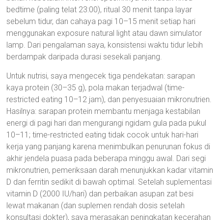
bedtime (paling telat 23:00), ritual 30 menit tanpa layar
sebelum tidur, dan cahaya pagi 10–15 menit setiap hari
menggunakan exposure natural light atau dawn simulator
lamp. Dari pengalaman saya, konsistensi waktu tidur lebih
berdampak daripada durasi sesekali panjang.
Untuk nutrisi, saya mengecek tiga pendekatan: sarapan
kaya protein (30–35 g), pola makan terjadwal (time-
restricted eating 10–12 jam), dan penyesuaian mikronutrien.
Hasilnya: sarapan protein membantu menjaga kestabilan
energi di pagi hari dan mengurangi ngidam gula pada pukul
10–11; time-restricted eating tidak cocok untuk hari-hari
kerja yang panjang karena menimbulkan penurunan fokus di
akhir jendela puasa pada beberapa minggu awal. Dari segi
mikronutrien, pemeriksaan darah menunjukkan kadar vitamin
D dan ferritin sedikit di bawah optimal. Setelah suplementasi
vitamin D (2000 IU/hari) dan perbaikan asupan zat besi
lewat makanan (dan suplemen rendah dosis setelah
konsultasi dokter), saya merasakan peningkatan kecerahan