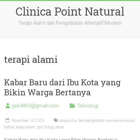
Skip
Clinica Point Natural
to
content
Terapi Alami dan Pengobatan Alternatif Modern
terapi alami
Kabar Baru dari Ibu Kota yang
Bikin Warga Bertanya
gek4869@gmail.com
Teknologi
November 14, 2025
akupuntur
,
dan pengobatan non-konvensional
,
herbal
,
terapi alami
,
tips hidup sehat