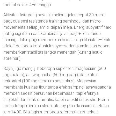
mental dalam 4–6 minggu.
Aktivitas fisik yang saya uji meliputi: jalan cepat 30 menit
pagi, dua sesi resistance training seminggu, dan micro-
movements setiap jam di depan meja. Energi subyektif naik
paling signifikan dari kombinasi jalan pagi + resistance
training. Jalan pagi memberikan boost kognitif instan—lebih
efektif daripada kopi untuk saya—sedangkan latihan beban
memberikan stabilitas jangka menengah (kurang lesu di
sore hari).
Saya juga menguji beberapa suplemen: magnesium (300
mg malam), ashwagandha (500 mg pagi), dan kafein
terkontrol (100 mg sebelum sesi fokus). Magnesium
membantu kualitas tidur tanpa efek samping; ashwagandha
memberi sedikit penurunan kecemasan, tapi efeknya
subjektif dan tidak dramatis; kafein efektif untuk short-term
focus tetapi memicu sleep latency jika dikonsumsi setelah
jam 14:00. Bila ingin membaca referensi klinis terkait