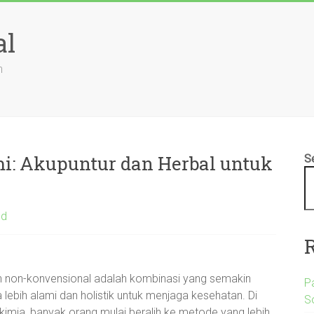
al
n
: Akupuntur dan Herbal untuk
S
ed
tan non-konvensional adalah kombinasi yang semakin
P
lebih alami dan holistik untuk menjaga kesehatan. Di
S
imia, banyak orang mulai beralih ke metode yang lebih