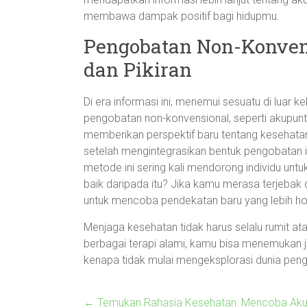
membawa dampak positif bagi hidupmu.
Pengobatan Non-Konven
dan Pikiran
Di era informasi ini, menemui sesuatu di luar
pengobatan non-konvensional, seperti akupunt
memberikan perspektif baru tentang kesehata
setelah mengintegrasikan bentuk pengobatan in
metode ini sering kali mendorong individu unt
baik daripada itu? Jika kamu merasa terjeba
untuk mencoba pendekatan baru yang lebih holi
Menjaga kesehatan tidak harus selalu rumit a
berbagai terapi alami, kamu bisa menemukan j
kenapa tidak mulai mengeksplorasi dunia pengo
←
Temukan Rahasia Kesehatan: Mencoba Akup