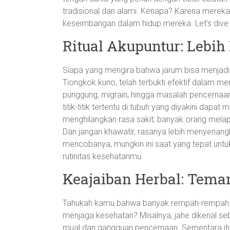
tradisional dan alami. Kenapa? Karena mere
keseimbangan dalam hidup mereka. Let’s dive 
Ritual Akupuntur: Lebih
Siapa yang mengira bahwa jarum bisa menjadi t
Tiongkok kuno, telah terbukti efektif dalam me
punggung, migrain, hingga masalah pencernaa
titik-titik tertentu di tubuh yang diyakini dapat
menghilangkan rasa sakit; banyak orang melap
Dan jangan khawatir, rasanya lebih menyenang
mencobanya, mungkin ini saat yang tepat unt
rutinitas kesehatanmu.
Keajaiban Herbal: Tema
Tahukah kamu bahwa banyak rempah-rempah da
menjaga kesehatan? Misalnya, jahe dikenal s
mual dan gangguan pencernaan. Sementara itu, 