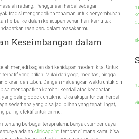
asalah radang. Penggunaan herbal sebagai
m
anyak tradisi mengandalkan tanaman untuk penyembuhan
k
n herbal ke dalam kehidupan sehari-hari, kamu tak
du
mendapatkan rasa baru dalam masakanmu.
kan Keseimbangan dalam
s
elah menjadi bagian dari kehidupan modern kita. Untuk
lternatif yang brilian. Mulai dari yoga, meditasi, hingga
n pikiran dan tubuh. Dengan meluangkan waktu untuk diri
h
u bisa mendapatkan kembali kendali atas kesehatan
ang paling cocok untukmu. Jika akupuntur dan herbal
v
ga sederhana yang bisa jadi pilihan yang tepat. Ingat,
paling efektif untuk dirimu.
alam tentang berbagai terapi alami, banyak sumber daya
 satunya adalah
clinicapoint
, tempat di mana kamu bisa
kupuntur dan tanaman herbal yang mungkin bisa