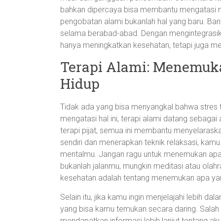
bahkan dipercaya bisa membantu mengatasi m
pengobatan alami bukanlah hal yang baru. B
selama berabad-abad. Dengan mengintegrasika
hanya meningkatkan kesehatan, tetapi juga 
Terapi Alami: Menemu
Hidup
Tidak ada yang bisa menyangkal bahwa stres t
mengatasi hal ini, terapi alami datang sebagai a
terapi pijat, semua ini membantu menyelaraska
sendiri dan menerapkan teknik relaksasi, kam
mentalmu. Jangan ragu untuk menemukan apa y
bukanlah jalanmu, mungkin meditasi atau olahra
kesehatan adalah tentang menemukan apa yang 
Selain itu, jika kamu ingin menjelajahi lebih d
yang bisa kamu temukan secara daring. Salah
mendapatkan informasi lebih lanjut tentang a