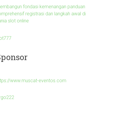
embangun fondasi kemenangan panduan
omprehensif registrasi dan langkah awal di
nia slot online
lot777
Sponsor
ttps://www.muscat-eventos.com
irgo222