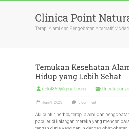
Skip
to
Clinica Point Natur
content
Terapi Alami dan Pengobatan Alternatif Moder
Temukan Kesehatan Alami
Hidup yang Lebih Sehat
gek4869@gmail.com
Uncategoriz
June 9, 2025
0 Comment
Akupuntur, herbal, terapi alami, dan pengoba
populer di kalangan mereka yang mencari cara 
tengah dunia yang penuh dengan obat-obatan k