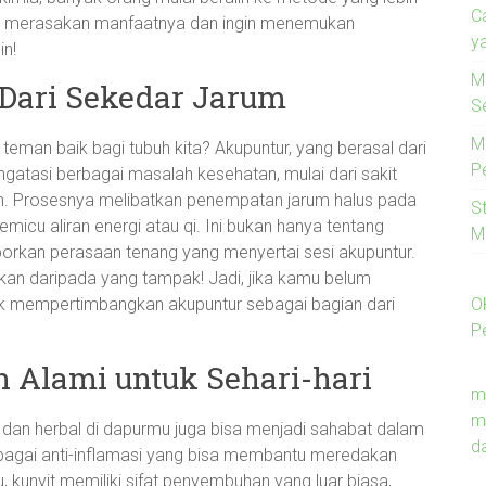
C
ka merasakan manfaatnya dan ingin menemukan
y
in!
M
 Dari Sekedar Jarum
S
M
eman baik bagi tubuh kita? Akupuntur, yang berasal dari
P
ngatasi berbagai masalah kesehatan, mulai dari sakit
n. Prosesnya melibatkan penempatan jarum halus pada
S
 memicu aliran energi atau qi. Ini bukan hanya tentang
M
orkan perasaan tenang yang menyertai sesi akupuntur.
kan daripada yang tampak! Jadi, jika kamu belum
O
uk mempertimbangkan akupuntur sebagai bagian dari
P
n Alami untuk Sehari-hari
m
m
n herbal di dapurmu juga bisa menjadi sahabat dalam
d
ebagai anti-inflamasi yang bisa membantu meredakan
kunyit memiliki sifat penyembuhan yang luar biasa,