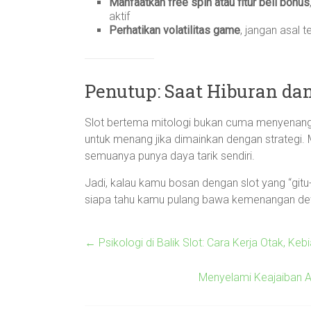
Manfaatkan free spin atau fitur beli bonus
aktif
Perhatikan volatilitas game
, jangan asal t
Penutup: Saat Hiburan d
Slot bertema mitologi bukan cuma menyenangka
untuk menang jika dimainkan dengan strategi.
semuanya punya daya tarik sendiri.
Jadi, kalau kamu bosan dengan slot yang “gitu
siapa tahu kamu pulang bawa kemenangan de
←
Psikologi di Balik Slot: Cara Kerja Otak, K
Menyelami Keajaiban A