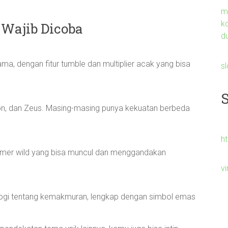
m
k
 Wajib Dicoba
du
a, dengan fitur tumble dan multiplier acak yang bisa
s
on, dan Zeus. Masing-masing punya kekuatan berbeda
h
mer wild yang bisa muncul dan menggandakan
v
ogi tentang kemakmuran, lengkap dengan simbol emas