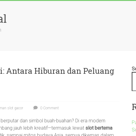
al
n
i: Antara Hiburan dan Peluang
S
man slot gacor
0 Comment
n berputar dan simbol buah-buahan? Di era modern
P
embang jauh lebih kreatif—termasuk lewat
slot bertema
S
rdik, sampai mitos budaya Asia, semua dikemas dalam