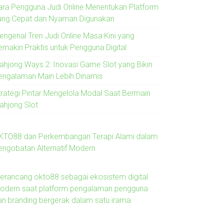
ara Pengguna Judi Online Menentukan Platform
ang Cepat dan Nyaman Digunakan
engenal Tren Judi Online Masa Kini yang
emakin Praktis untuk Pengguna Digital
ahjong Ways 2: Inovasi Game Slot yang Bikin
engalaman Main Lebih Dinamis
trategi Pintar Mengelola Modal Saat Bermain
ahjong Slot
KTO88 dan Perkembangan Terapi Alami dalam
engobatan Alternatif Modern
erancang okto88 sebagai ekosistem digital
odern saat platform pengalaman pengguna
an branding bergerak dalam satu irama