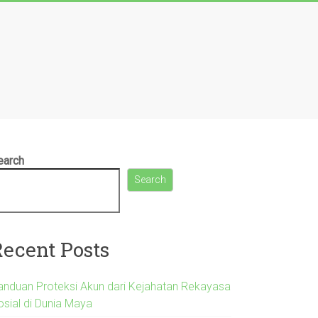
earch
Search
Recent Posts
anduan Proteksi Akun dari Kejahatan Rekayasa
osial di Dunia Maya