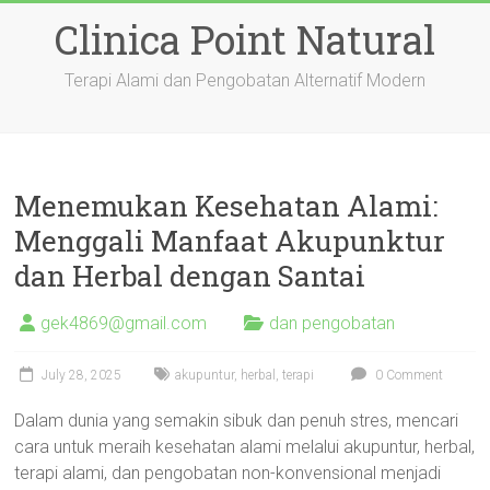
Skip
Clinica Point Natural
to
content
Terapi Alami dan Pengobatan Alternatif Modern
Menemukan Kesehatan Alami:
Menggali Manfaat Akupunktur
dan Herbal dengan Santai
gek4869@gmail.com
dan pengobatan
July 28, 2025
akupuntur
,
herbal
,
terapi
0 Comment
Dalam dunia yang semakin sibuk dan penuh stres, mencari
cara untuk meraih kesehatan alami melalui akupuntur, herbal,
terapi alami, dan pengobatan non-konvensional menjadi