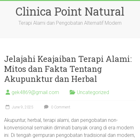
Skip
Clinica Point Natural
to
content
Terapi Alami dan Pengobatan Alternatif Modern
Jelajahi Keajaiban Terapi Alami:
Mitos dan Fakta Tentang
Akupunktur dan Herbal
gek4869@gmail.com
Uncategorized
June 9, 2025
0 Comment
Akupuntur, herbal, terapi alami, dan pengobatan non-
konvensional semakin diminati banyak orang di era modern
ini. Di tengah gempuran pengobatan tradisional dan modern,