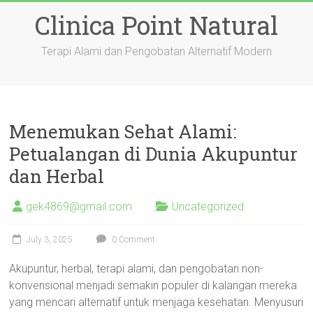
Skip
Clinica Point Natural
to
content
Terapi Alami dan Pengobatan Alternatif Modern
Menemukan Sehat Alami:
Petualangan di Dunia Akupuntur
dan Herbal
gek4869@gmail.com
Uncategorized
July 3, 2025
0 Comment
Akupuntur, herbal, terapi alami, dan pengobatan non-
konvensional menjadi semakin populer di kalangan mereka
yang mencari alternatif untuk menjaga kesehatan. Menyusuri