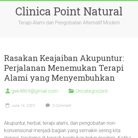
Skip
Clinica Point Natural
to
content
Terapi Alami dan Pengobatan Alternatif Modern
Rasakan Keajaiban Akupuntur:
Perjalanan Menemukan Terapi
Alami yang Menyembuhkan
gek4869@gmail.com
Uncategorized
June 14, 2025
0 Comment
Akupuntur, herbal, terapi alami, dan pengobatan non-
konvensional menjadi bagian yang semakin sering kita
dengar, terutama di tengah kesibukan hidup modern. Ketika