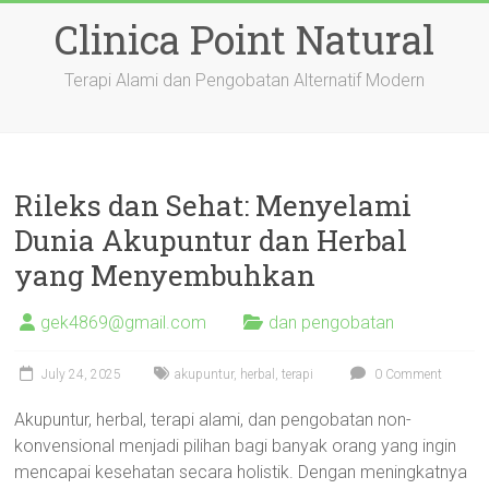
Skip
Clinica Point Natural
to
content
Terapi Alami dan Pengobatan Alternatif Modern
Rileks dan Sehat: Menyelami
Dunia Akupuntur dan Herbal
yang Menyembuhkan
gek4869@gmail.com
dan pengobatan
July 24, 2025
akupuntur
,
herbal
,
terapi
0 Comment
Akupuntur, herbal, terapi alami, dan pengobatan non-
konvensional menjadi pilihan bagi banyak orang yang ingin
mencapai kesehatan secara holistik. Dengan meningkatnya