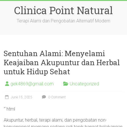
Skip
Clinica Point Natural
to
content
Terapi Alami dan Pengobatan Alternatif Modern
Sentuhan Alami: Menyelami
Keajaiban Akupuntur dan Herbal
untuk Hidup Sehat
gek4869@gmail.com
Uncategorized
June 15, 2025
0 Comment
“`html
Akupuntur, herbal, terapi alami, dan pengobatan non-
konvensional memang sedang jadi topik hangat belakangan