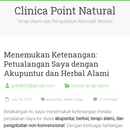
Skip
Clinica Point Natural
to
content
Terapi Alami dan Pengobatan Alternatif Modern
Menemukan Ketenangan:
Petualangan Saya dengan
Akupuntur dan Herbal Alami
gek4869@gmail.com
herbal terapi alami
July 26, 2025
akupuntur
,
herbal
,
terapi
0 Comment
Belakangan ini, saya menemukan ketenangan melalui
perjalanan saya ke dunia
akupuntur, herbal, terapi alami, dan
pengobatan non-konvensional
. Dengan berbagai tantangan