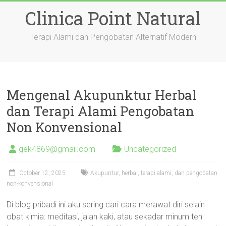
Skip
Clinica Point Natural
to
content
Terapi Alami dan Pengobatan Alternatif Modern
Mengenal Akupunktur Herbal
dan Terapi Alami Pengobatan
Non Konvensional
gek4869@gmail.com
Uncategorized
October 12, 2025
Akupuntur, herbal, terapi alami, dan pengobatan
non-konvensional
Di blog pribadi ini aku sering cari cara merawat diri selain
obat kimia: meditasi, jalan kaki, atau sekadar minum teh