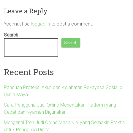
Leave a Reply
You must be
logged in
to post a comment.
Search
Search
Recent Posts
Panduan Proteksi Akun dari Kejahatan Rekayasa Sosial di
Dunia Maya
Cara Pengguna Judi Online Menentukan Platform yang
Cepat dan Nyaman Digunakan
Mengenal Tren Judi Online Masa Kini yang Semakin Praktis
untuk Pengguna Digital