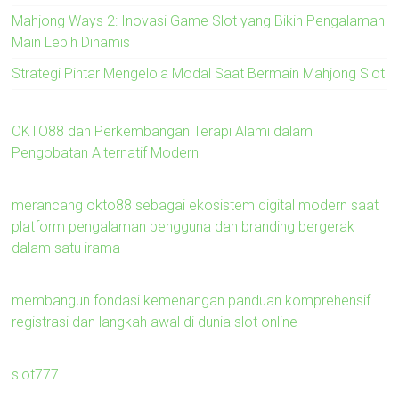
Mahjong Ways 2: Inovasi Game Slot yang Bikin Pengalaman
Main Lebih Dinamis
Strategi Pintar Mengelola Modal Saat Bermain Mahjong Slot
OKTO88 dan Perkembangan Terapi Alami dalam
Pengobatan Alternatif Modern
merancang okto88 sebagai ekosistem digital modern saat
platform pengalaman pengguna dan branding bergerak
dalam satu irama
membangun fondasi kemenangan panduan komprehensif
registrasi dan langkah awal di dunia slot online
slot777