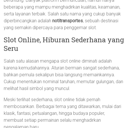
beruntung. Banyak platform bermunculan, namun hanya
beberapa yang mampu menghadirkan kualitas, keamanan,
serta layanan terbaik. Salah satu nama yang cukup banyak
diperbincangkan adalah
notitransportes
, sebuah destinasi
yang semakin dipercaya para penggemar slot.
Slot Online, Hiburan Sederhana yang
Seru
Salah satu alasan mengapa slot online diminati adalah
karena kemudahannya. Aturan bermain sangat sederhana,
bahkan pemula sekalipun bisa langsung memainkannya.
Cukup menentukan nominal taruhan, memutar gulungan, dan
melihat hasil simbol yang muncul.
Meski terlihat sederhana, slot online tidak pernah
membosankan. Berbagai tema yang ditawarkan, mulai dari
klasik, fantasi, petualangan, hingga budaya populer,
membuat setiap permainan selalu menghadirkan
pengalaman baru.