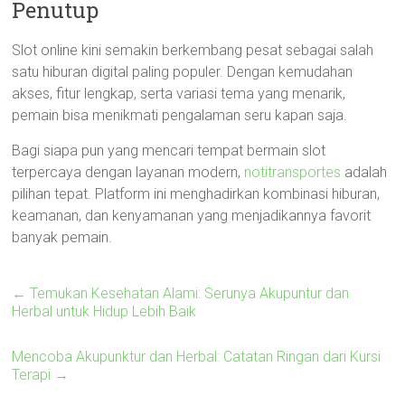
Penutup
Slot online kini semakin berkembang pesat sebagai salah
satu hiburan digital paling populer. Dengan kemudahan
akses, fitur lengkap, serta variasi tema yang menarik,
pemain bisa menikmati pengalaman seru kapan saja.
Bagi siapa pun yang mencari tempat bermain slot
terpercaya dengan layanan modern,
notitransportes
adalah
pilihan tepat. Platform ini menghadirkan kombinasi hiburan,
keamanan, dan kenyamanan yang menjadikannya favorit
banyak pemain.
←
Temukan Kesehatan Alami: Serunya Akupuntur dan
Herbal untuk Hidup Lebih Baik
Mencoba Akupunktur dan Herbal: Catatan Ringan dari Kursi
Terapi
→