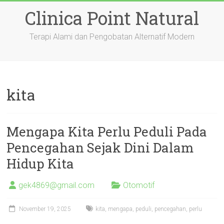
Skip
Clinica Point Natural
to
content
Terapi Alami dan Pengobatan Alternatif Modern
kita
Mengapa Kita Perlu Peduli Pada
Pencegahan Sejak Dini Dalam
Hidup Kita
gek4869@gmail.com
Otomotif
November 19, 2025
kita
,
mengapa
,
peduli
,
pencegahan
,
perlu