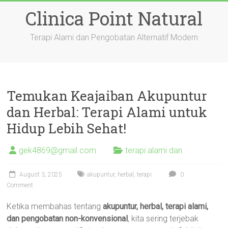
Skip
Clinica Point Natural
to
content
Terapi Alami dan Pengobatan Alternatif Modern
Temukan Keajaiban Akupuntur
dan Herbal: Terapi Alami untuk
Hidup Lebih Sehat!
gek4869@gmail.com
terapi alami dan
August 3, 2025
akupuntur
,
herbal
,
terapi
0
Comment
Ketika membahas tentang
akupuntur, herbal, terapi alami,
dan pengobatan non-konvensional
, kita sering terjebak