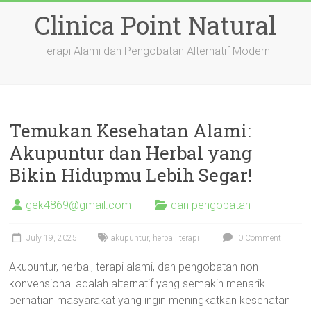
Skip
Clinica Point Natural
to
content
Terapi Alami dan Pengobatan Alternatif Modern
Temukan Kesehatan Alami:
Akupuntur dan Herbal yang
Bikin Hidupmu Lebih Segar!
gek4869@gmail.com
dan pengobatan
July 19, 2025
akupuntur
,
herbal
,
terapi
0 Comment
Akupuntur, herbal, terapi alami, dan pengobatan non-
konvensional adalah alternatif yang semakin menarik
perhatian masyarakat yang ingin meningkatkan kesehatan