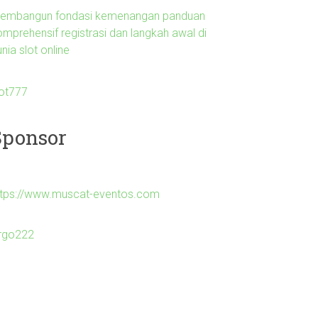
embangun fondasi kemenangan panduan
omprehensif registrasi dan langkah awal di
nia slot online
lot777
Sponsor
ttps://www.muscat-eventos.com
irgo222