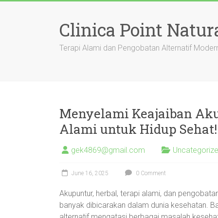
Skip
to
Clinica Point Natur
content
Terapi Alami dan Pengobatan Alternatif Moder
Menyelami Keajaiban Akup
Alami untuk Hidup Sehat!
gek4869@gmail.com
Uncategoriz
June 16, 2025
0 Comment
Akupuntur, herbal, terapi alami, dan pengoba
banyak dibicarakan dalam dunia kesehatan. Ban
alternatif mengatasi berbagai masalah keseha