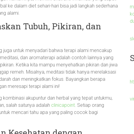
 ke dalam diet sehari-hari bisa jadi langkah sederhana
m
ng alami.
k
du
skan Tubuh, Pikiran, dan
s
ng juga untuk menyadari bahwa terapi alami mencakup
 meditasi, dan aromaterapi adalah contoh lainnya yang
iran. Ketika kita mampu menyehatkan pikiran dan jiwa
nggap remeh. Misalnya, meditasi tidak hanya merelaksasi
n darah dan meningkatkan fokus. Bayangkan berapa
h
an meresapi terapi alami ini!
g kombinasi akupuntur dan herbal yang tepat untukmu,
v
an, salah satunya adalah
clinicapoint
. Setiap orang
 untuk mencari tahu apa yang paling cocok bagi
n Kesehatan dengan