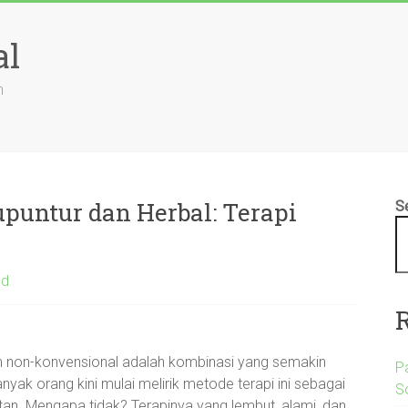
al
n
untur dan Herbal: Terapi
S
ed
tan non-konvensional adalah kombinasi yang semakin
P
yak orang kini mulai melirik metode terapi ini sebagai
S
tan. Mengapa tidak? Terapinya yang lembut, alami, dan