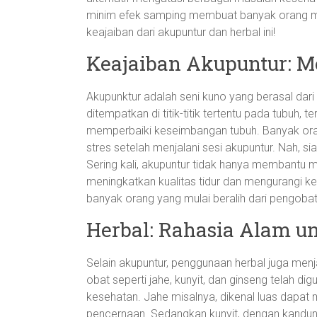
minim efek samping membuat banyak orang mer
keajaiban dari akupuntur dan herbal ini!
Keajaiban Akupuntur: 
Akupunktur adalah seni kuno yang berasal da
ditempatkan di titik-titik tertentu pada tubuh, t
memperbaiki keseimbangan tubuh. Banyak oran
stres setelah menjalani sesi akupuntur. Nah, s
Sering kali, akupuntur tidak hanya membantu me
meningkatkan kualitas tidur dan mengurangi ke
banyak orang yang mulai beralih dari pengoba
Herbal: Rahasia Alam u
Selain akupuntur, penggunaan herbal juga menj
obat seperti jahe, kunyit, dan ginseng telah d
kesehatan. Jahe misalnya, dikenal luas dap
pencernaan. Sedangkan kunyit, dengan kandunga