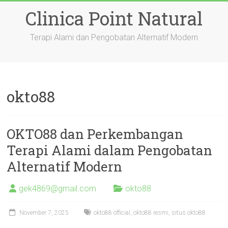
Skip
Clinica Point Natural
to
content
Terapi Alami dan Pengobatan Alternatif Modern
okto88
OKTO88 dan Perkembangan
Terapi Alami dalam Pengobatan
Alternatif Modern
gek4869@gmail.com
okto88
November 7, 2025
okto88 official
,
okto88 resmi
,
situs okto88