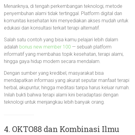
Menariknya, di tengah perkembangan teknologi, metode
penyembuhan alami tidak tertinggal. Platform digital dan
komunitas kesehatan kini menyediakan akses mudah untuk
edukasi dan konsultasi terkait terapi alternatif.
Salah satu contoh yang bisa kamu pelajari lebih dalam
adalah
bonus new member 100
— sebuah platform
informatif yang membahas topik kesehatan, terapi alami,
hingga gaya hidup modern secara mendalam.
Dengan sumber yang kredibel, masyarakat bisa
mendapatkan informasi yang akurat seputar manfaat terapi
herbal, akupuntur, hingga meditasi tanpa harus keluar rumah.
Inilah bukti bahwa terapi alami kini beradaptasi dengan
teknologi untuk menjangkau lebih banyak orang.
4. OKTO88 dan Kombinasi Ilmu