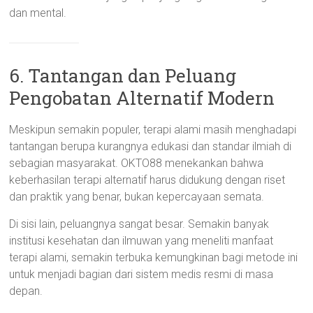
dan mental.
6. Tantangan dan Peluang
Pengobatan Alternatif Modern
Meskipun semakin populer, terapi alami masih menghadapi
tantangan berupa kurangnya edukasi dan standar ilmiah di
sebagian masyarakat. OKTO88 menekankan bahwa
keberhasilan terapi alternatif harus didukung dengan riset
dan praktik yang benar, bukan kepercayaan semata.
Di sisi lain, peluangnya sangat besar. Semakin banyak
institusi kesehatan dan ilmuwan yang meneliti manfaat
terapi alami, semakin terbuka kemungkinan bagi metode ini
untuk menjadi bagian dari sistem medis resmi di masa
depan.