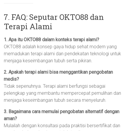
7. FAQ: Seputar OKTO88 dan
Terapi Alami
1. Apa itu OKTO88 dalam konteks terapi alami?
OKTO88 adalah konsep gaya hidup sehat modern yang
memadukan terapi alami dan pendekatan teknologi untuk
menjaga keseimbangan tubuh serta pikiran.
2. Apakah terapi alami bisa menggantikan pengobatan
medis?
Tidak sepenuhnya. Terapi alami berfungsi sebagai
pelengkap yang membantu mempercepat pemulihan dan
menjaga keseimbangan tubuh secara menyeluruh.
3. Bagaimana cara memulai pengobatan alternatif dengan
aman?
Mulailah dengan konsultasi pada praktisi bersertifikat dan