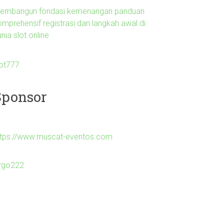
embangun fondasi kemenangan panduan
omprehensif registrasi dan langkah awal di
nia slot online
lot777
Sponsor
ttps://www.muscat-eventos.com
irgo222