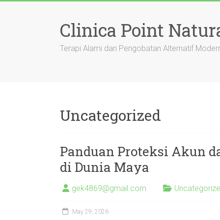
Skip
to
Clinica Point Natur
content
Terapi Alami dan Pengobatan Alternatif Moder
Uncategorized
Panduan Proteksi Akun da
di Dunia Maya
gek4869@gmail.com
Uncategoriz
May 29, 2026