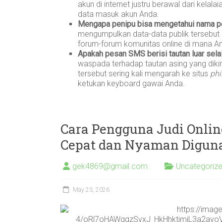
akun di internet justru berawal dari kela
data masuk akun Anda.
Mengapa penipu bisa mengetahui nama p
mengumpulkan data-data publik tersebut da
forum-forum komunitas online di mana And
Apakah pesan SMS berisi tautan luar selal
waspada terhadap tautan asing yang dikir
tersebut sering kali mengarah ke situs
phi
ketukan keyboard gawai Anda.
Cara Pengguna Judi Onli
Cepat dan Nyaman Digun
gek4869@gmail.com
Uncategoriz
May 23, 2026