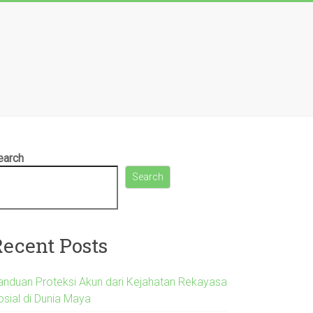
earch
Search
Recent Posts
anduan Proteksi Akun dari Kejahatan Rekayasa
osial di Dunia Maya