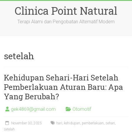
Skip
Clinica Point Natural
to
content
Terapi Alami dan Pengobatan Alternatif Modern
setelah
Kehidupan Sehari-Hari Setelah
Pemberlakuan Aturan Baru: Apa
Yang Berubah?
gek4869@gmail.com
Otomotif
November 30, 2025
hari
,
kehidupan
,
pemberlakuan
,
sehari
,
setelah