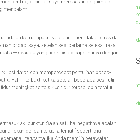
omen penting; di sinilah saya merasakan bagaimana
m
ang mendalam.
k
du
untur adalah kemampuannya dalam meredakan stres dan
s
man pribadi saya, setelah sesi pertama selesai, rasa
astis — sesuatu yang tidak bisa dicapai hanya dengan
sirkulasi darah dan mempercepat pemulihan pasca-
ik. Hal ini terbukti ketika setelah beberapa sesi rutin,
h
idur meningkat serta siklus tidur terasa lebih teratur
v
termasuk akupunktur. Salah satu hal negatifnya adalah
andingkan dengan terapi alternatif seperti pijat
 sederhana—terutama jika Anda memilih perawatan