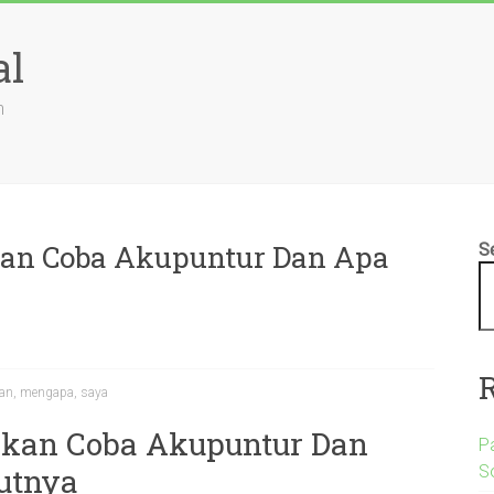
al
n
n Coba Akupuntur Dan Apa
S
an
,
mengapa
,
saya
kan Coba Akupuntur Dan
P
S
jutnya