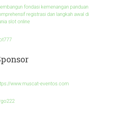
embangun fondasi kemenangan panduan
omprehensif registrasi dan langkah awal di
nia slot online
lot777
Sponsor
ttps://www.muscat-eventos.com
irgo222