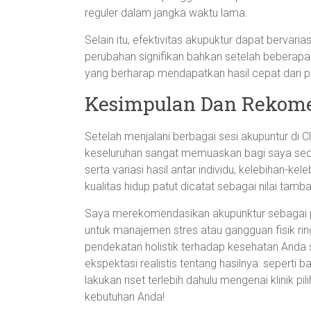
reguler dalam jangka waktu lama.
Selain itu, efektivitas akupuktur dapat bervari
perubahan signifikan bahkan setelah beberapa ka
yang berharap mendapatkan hasil cepat dari p
Kesimpulan Dan Rekom
Setelah menjalani berbagai sesi akupuntur di C
keseluruhan sangat memuaskan bagi saya seca
serta variasi hasil antar individu, kelebihan-k
kualitas hidup patut dicatat sebagai nilai tambah
Saya merekomendasikan akupunktur sebagai pi
untuk manajemen stres atau gangguan fisik r
pendekatan holistik terhadap kesehatan Anda s
ekspektasi realistis tentang hasilnya: seperti ba
lakukan riset terlebih dahulu mengenai klinik 
kebutuhan Anda!