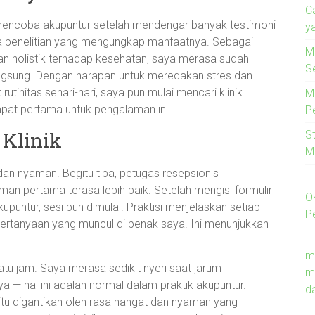
C
mencoba akupuntur setelah mendengar banyak testimoni
y
pa penelitian yang mengungkap manfaatnya. Sebagai
M
 holistik terhadap kesehatan, saya merasa sudah
S
ngsung. Dengan harapan untuk meredakan stres dan
utinitas sehari-hari, saya pun mulai mencari klinik
M
pat pertama untuk pengalaman ini.
P
Klinik
S
M
 dan nyaman. Begitu tiba, petugas resepsionis
 pertama terasa lebih baik. Setelah mengisi formulir
O
upuntur, sesi pun dimulai. Praktisi menjelaskan setiap
P
ertanyaan yang muncul di benak saya. Ini menunjukkan
m
satu jam. Saya merasa sedikit nyeri saat jarum
m
aya — hal ini adalah normal dalam praktik akupuntur.
d
itu digantikan oleh rasa hangat dan nyaman yang