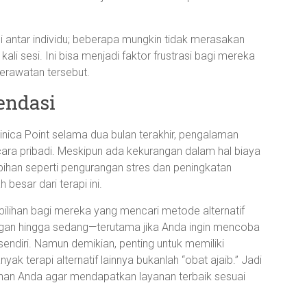
asi antar individu; beberapa mungkin tidak merasakan
li sesi. Ini bisa menjadi faktor frustrasi bagi mereka
erawatan tersebut.
endasi
linica Point selama dua bulan terakhir, pengalaman
ra pribadi. Meskipun ada kekurangan dalam hal biaya
elebihan seperti pengurangan stres dan peningkatan
 besar dari terapi ini.
lihan bagi mereka yang mencari metode alternatif
ingan hingga sedang—terutama jika Anda ingin mencoba
endiri. Namun demikian, penting untuk memiliki
nyak terapi alternatif lainnya bukanlah “obat ajaib.” Jadi
pilihan Anda agar mendapatkan layanan terbaik sesuai