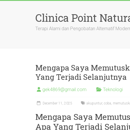
Skip
to
Clinica Point Natur
content
Terapi Alami dan Pengobatan Alternatif Moder
Mengapa Saya Memutuska
Yang Terjadi Selanjutnya
gek4869@gmail.com
Teknologi
December 11, 2025
akupuntur
,
coba
,
memutusk
Mengapa Saya Memutus
Apa Yang Terjadi Selan