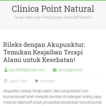
Skip
Clinica Point Natural
to
content
Terapi Alami dan Pengobatan Alternatif Modern
Rileks dengan Akupunktur:
Temukan Keajaiban Terapi
Alami untuk Kesehatan!
gek4869@gmail.com
Uncategorized
June 27, 2025
0 Comment
Akupuntur, herbal, terapi alami, dan pengobatan non-
konvensional telah menjadi sorotan di kalangan orang yang
mencari alternatif untuk perawatan kesehatan konvensional.