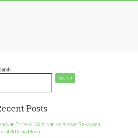
earch
Search
Recent Posts
anduan Proteksi Akun dari Kejahatan Rekayasa
osial di Dunia Maya