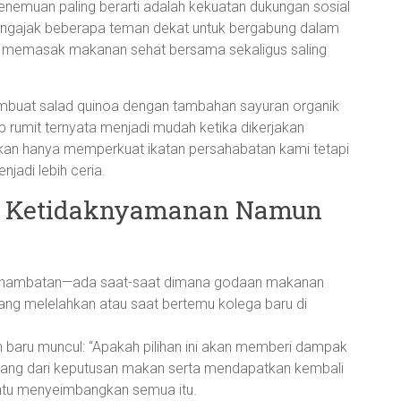
 penemuan paling berarti adalah kekuatan dukungan sosial
gajak beberapa teman dekat untuk bergabung dalam
tuk memasak makanan sehat bersama sekaligus saling
embuat salad quinoa dengan tambahan sayuran organik
 rumit ternyata menjadi mudah ketika dikerjakan
n hanya memperkuat ikatan persahabatan kami tetapi
njadi lebih ceria.
: Ketidaknyamanan Namun
pa hambatan—ada saat-saat dimana godaan makanan
 yang melelahkan atau saat bertemu kolega baru di
gan baru muncul: “Apakah pilihan ini akan memberi dampak
anjang dari keputusan makan serta mendapatkan kembali
ntu menyeimbangkan semua itu.