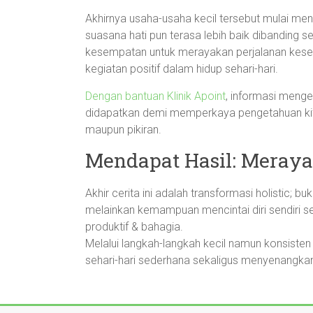
Akhirnya usaha-usaha kecil tersebut mulai men
suasana hati pun terasa lebih baik dibanding s
kesempatan untuk merayakan perjalanan keseha
kegiatan positif dalam hidup sehari-hari.
Dengan bantuan Klinik Apoint
, informasi menge
didapatkan demi memperkaya pengetahuan ki
maupun pikiran.
Mendapat Hasil: Meraya
Akhir cerita ini adalah transformasi holistic;
melainkan kemampuan mencintai diri sendiri se
produktif & bahagia.
Melalui langkah-langkah kecil namun konsiste
sehari-hari sederhana sekaligus menyenangkan