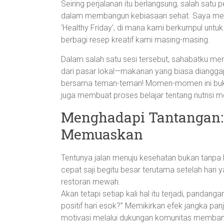
Seiring perjalanan itu berlangsung, salah satu
dalam membangun kebiasaan sehat. Saya men
‘Healthy Friday’, di mana kami berkumpul un
berbagi resep kreatif kami masing-masing.
Dalam salah satu sesi tersebut, sahabatku m
dari pasar lokal—makanan yang biasa dianggap
bersama teman-teman! Momen-momen ini buka
juga membuat proses belajar tentang nutrisi me
Menghadapi Tantangan
Memuaskan
Tentunya jalan menuju kesehatan bukan tan
cepat saji begitu besar terutama setelah hari
restoran mewah.
Akan tetapi setiap kali hal itu terjadi, pandan
positif hari esok?” Memikirkan efek jangka p
motivasi melalui dukungan komunitas memba