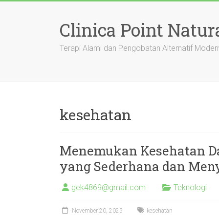
Skip
to
Clinica Point Natur
content
Terapi Alami dan Pengobatan Alternatif Moder
kesehatan
Menemukan Kesehatan Da
yang Sederhana dan Me
gek4869@gmail.com
Teknologi
November 20, 2025
kesehatan