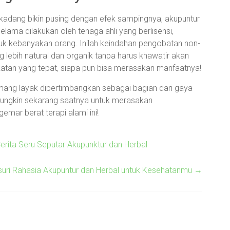
kadang bikin pusing dengan efek sampingnya, akupuntur
ama dilakukan oleh tenaga ahli yang berlisensi,
uk kebanyakan orang. Inilah keindahan pengobatan non-
lebih natural dan organik tanpa harus khawatir akan
tan yang tepat, siapa pun bisa merasakan manfaatnya!
emang layak dipertimbangkan sebagai bagian dari gaya
mungkin sekarang saatnya untuk merasakan
gemar berat terapi alami ini!
ita Seru Seputar Akupunktur dan Herbal
suri Rahasia Akupuntur dan Herbal untuk Kesehatanmu
→