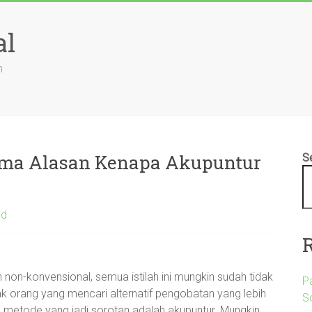
al
n
ima Alasan Kenapa Akupuntur
S
ed
n non-konvensional, semua istilah ini mungkin sudah tidak
P
yak orang yang mencari alternatif pengobatan yang lebih
S
 metode yang jadi sorotan adalah akupuntur. Mungkin,