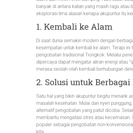
banyak di antara kalian yang masih ragu atau b
eksplorasi lima alasan kenapa akupuntur itu ke
1. Kembali ke Alam
Di saat dunia semakin modern dengan berbagai
kesempatan untuk kembali ke alam. Terapi ini t
pengobatan tradisional Tiongkok. Melalui penemp
dipercaya dapat mengatur aliran energi atau “qi
merasa seolah-olah kembali berhubungan dengan
2. Solusi untuk Berbaga
Satu hal yang bikin akupuntur begitu menari
masalah kesehatan. Mulai dari nyeri punggung, s
alternatif pengobatan yang patut dicoba. Selain
membantu mengatasi stres atau kecemasan. 
populer sebagai pengobatan non-konvensional
kita.