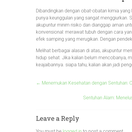
Dibandingkan dengan obat-obatan kimia yang 
punya keunggulan yang sangat menggiurkan. Sel
akupuntur minim risiko dan dianggap aman unt
konvensional: merawat tubuh dengan cara yang 
efek samping yang merugikan. Dengan pendeka
Melihat berbagai alasan di atas, akupuntur m
hidup sehat. Jika kalian belum mencobanya, 
keajaibannya. siapa tahu, kalian akan jadi peng
←
Menemukan Kesehatan dengan Sentuhan: Cer
Sentuhan Alam: Menelu
Leave a Reply
You must be
logged in
to post a comment.