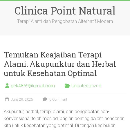
Skip
Clinica Point Natural
to
content
Terapi Alami dan Pengobatan Alternatif Modern
Temukan Keajaiban Terapi
Alami: Akupunktur dan Herbal
untuk Kesehatan Optimal
gek4869@gmail.com
Uncategorized
June 29, 2025
0 Comment
Akupuntur, herbal, terapi alami, dan pengobatan non-
konvensional telah menjadi bagian penting dalam pencarian
kita untuk kesehatan yang optimal. Di tengah kesibukan