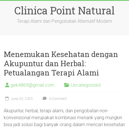
Skip
Clinica Point Natural
to
content
Terapi Alami dan Pengobatan Alternatif Modern
Menemukan Kesehatan dengan
Akupuntur dan Herbal:
Petualangan Terapi Alami
gek4869@gmail.com
Uncategorized
June 29, 2025
0 Comment
Akupuntur, herbal, terapi alami, dan pengobatan non-
konvensional merupakan kombinasi menarik yang mungkin
bisa jadi solusi bagi banyak orang dalam mencari kesehatan