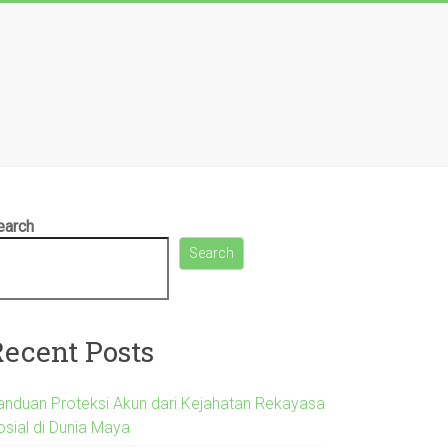
earch
Search
Recent Posts
anduan Proteksi Akun dari Kejahatan Rekayasa
osial di Dunia Maya