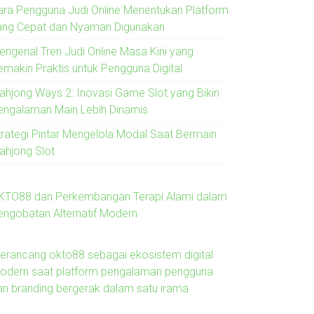
ara Pengguna Judi Online Menentukan Platform
ang Cepat dan Nyaman Digunakan
engenal Tren Judi Online Masa Kini yang
emakin Praktis untuk Pengguna Digital
ahjong Ways 2: Inovasi Game Slot yang Bikin
engalaman Main Lebih Dinamis
trategi Pintar Mengelola Modal Saat Bermain
ahjong Slot
KTO88 dan Perkembangan Terapi Alami dalam
engobatan Alternatif Modern
erancang okto88 sebagai ekosistem digital
odern saat platform pengalaman pengguna
an branding bergerak dalam satu irama