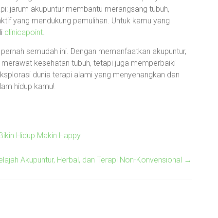
kapi: jarum akupuntur membantu merangsang tubuh,
 aktif yang mendukung pemulihan. Untuk kamu yang
di
clinicapoint
.
k pernah semudah ini. Dengan memanfaatkan akupuntur,
sa merawat kesehatan tubuh, tetapi juga memperbaiki
 eksplorasi dunia terapi alami yang menyenangkan dan
alam hidup kamu!
Bikin Hidup Makin Happy
elajah Akupuntur, Herbal, dan Terapi Non-Konvensional
→