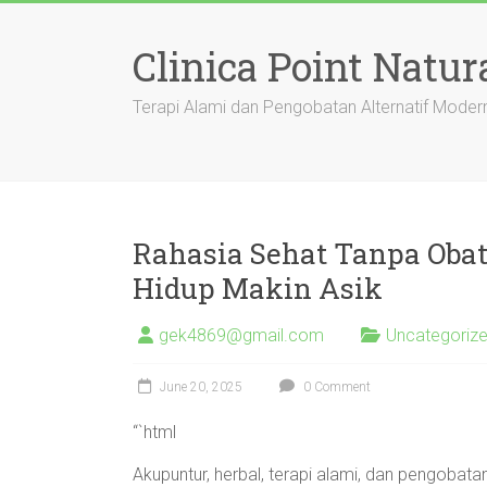
Skip
to
Clinica Point Natur
content
Terapi Alami dan Pengobatan Alternatif Moder
Rahasia Sehat Tanpa Obat
Hidup Makin Asik
gek4869@gmail.com
Uncategoriz
June 20, 2025
0 Comment
“`html
Akupuntur, herbal, terapi alami, dan pengobata