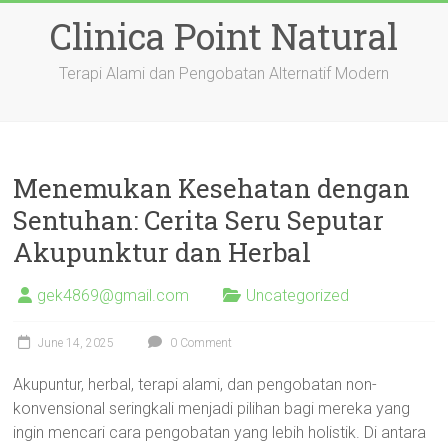
Skip
Clinica Point Natural
to
content
Terapi Alami dan Pengobatan Alternatif Modern
Menemukan Kesehatan dengan
Sentuhan: Cerita Seru Seputar
Akupunktur dan Herbal
gek4869@gmail.com
Uncategorized
June 14, 2025
0 Comment
Akupuntur, herbal, terapi alami, dan pengobatan non-
konvensional seringkali menjadi pilihan bagi mereka yang
ingin mencari cara pengobatan yang lebih holistik. Di antara