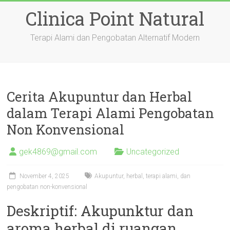
Skip
Clinica Point Natural
to
content
Terapi Alami dan Pengobatan Alternatif Modern
Cerita Akupuntur dan Herbal
dalam Terapi Alami Pengobatan
Non Konvensional
gek4869@gmail.com
Uncategorized
November 4, 2025
Akupuntur, herbal, terapi alami, dan
pengobatan non-konvensional
Deskriptif: Akupunktur dan
aroma herbal di ruangan