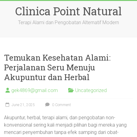
Skip
Clinica Point Natural
to
content
Terapi Alami dan Pengobatan Alternatif Modern
Temukan Kesehatan Alami:
Perjalanan Seru Menuju
Akupuntur dan Herbal
gek4869@gmail.com
Uncategorized
June 21, 2025
0 Comment
Akupuntur, herbal, terapi alami, dan pengobatan non-
konvensional sering kali menjadi pilihan bagi mereka yang
mencari penyembuhan tanpa efek samping dari obat-