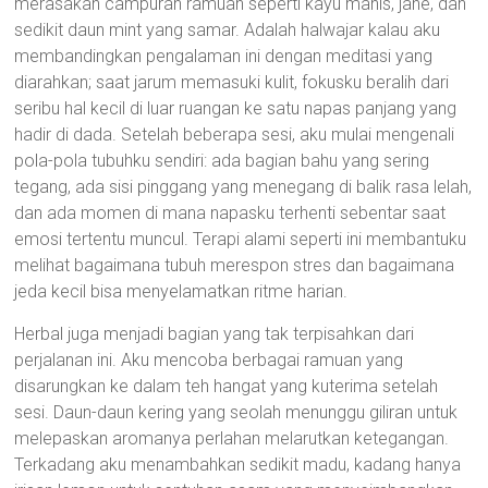
merasakan campuran ramuan seperti kayu manis, jahe, dan
sedikit daun mint yang samar. Adalah halwajar kalau aku
membandingkan pengalaman ini dengan meditasi yang
diarahkan; saat jarum memasuki kulit, fokusku beralih dari
seribu hal kecil di luar ruangan ke satu napas panjang yang
hadir di dada. Setelah beberapa sesi, aku mulai mengenali
pola-pola tubuhku sendiri: ada bagian bahu yang sering
tegang, ada sisi pinggang yang menegang di balik rasa lelah,
dan ada momen di mana napasku terhenti sebentar saat
emosi tertentu muncul. Terapi alami seperti ini membantuku
melihat bagaimana tubuh merespon stres dan bagaimana
jeda kecil bisa menyelamatkan ritme harian.
Herbal juga menjadi bagian yang tak terpisahkan dari
perjalanan ini. Aku mencoba berbagai ramuan yang
disarungkan ke dalam teh hangat yang kuterima setelah
sesi. Daun-daun kering yang seolah menunggu giliran untuk
melepaskan aromanya perlahan melarutkan ketegangan.
Terkadang aku menambahkan sedikit madu, kadang hanya