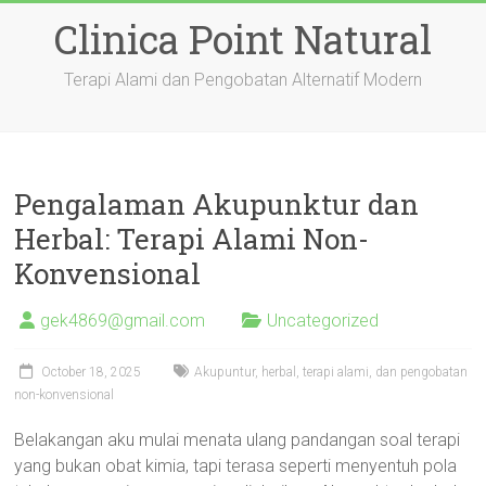
Skip
Clinica Point Natural
to
content
Terapi Alami dan Pengobatan Alternatif Modern
Pengalaman Akupunktur dan
Herbal: Terapi Alami Non-
Konvensional
gek4869@gmail.com
Uncategorized
October 18, 2025
Akupuntur, herbal, terapi alami, dan pengobatan
non-konvensional
Belakangan aku mulai menata ulang pandangan soal terapi
yang bukan obat kimia, tapi terasa seperti menyentuh pola