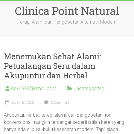
Skip
Clinica Point Natural
to
content
Terapi Alami dan Pengobatan Alternatif Modern
Menemukan Sehat Alami:
Petualangan Seru dalam
Akupuntur dan Herbal
gek4869@gmail.com
Uncategorized
June 16, 2025
0 Comment
Akupuntur, herbal, terapi alami, dan pengobatan non-
konvensional mungkin terdengar seperti istilah keren yang
hanya ada di buku-buku kesehatan modern. Tapi, siapa