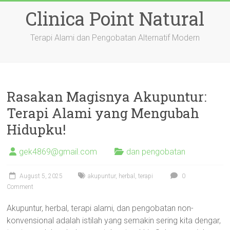
Skip
Clinica Point Natural
to
content
Terapi Alami dan Pengobatan Alternatif Modern
Rasakan Magisnya Akupuntur:
Terapi Alami yang Mengubah
Hidupku!
gek4869@gmail.com
dan pengobatan
August 5, 2025
akupuntur
,
herbal
,
terapi
0
Comment
Akupuntur, herbal, terapi alami, dan pengobatan non-
konvensional adalah istilah yang semakin sering kita dengar,