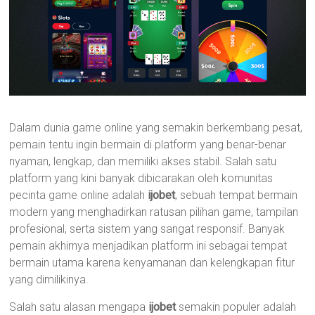
Dalam dunia game online yang semakin berkembang pesat,
pemain tentu ingin bermain di platform yang benar-benar
nyaman, lengkap, dan memiliki akses stabil. Salah satu
platform yang kini banyak dibicarakan oleh komunitas
pecinta game online adalah
ijobet
, sebuah tempat bermain
modern yang menghadirkan ratusan pilihan game, tampilan
profesional, serta sistem yang sangat responsif. Banyak
pemain akhirnya menjadikan platform ini sebagai tempat
bermain utama karena kenyamanan dan kelengkapan fitur
yang dimilikinya.
Salah satu alasan mengapa
ijobet
semakin populer adalah