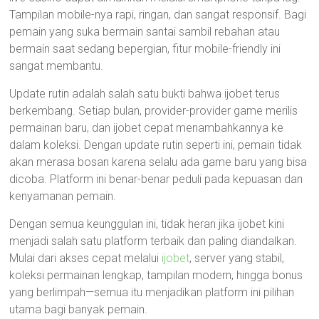
Tampilan mobile-nya rapi, ringan, dan sangat responsif. Bagi
pemain yang suka bermain santai sambil rebahan atau
bermain saat sedang bepergian, fitur mobile-friendly ini
sangat membantu.
Update rutin adalah salah satu bukti bahwa ijobet terus
berkembang. Setiap bulan, provider-provider game merilis
permainan baru, dan ijobet cepat menambahkannya ke
dalam koleksi. Dengan update rutin seperti ini, pemain tidak
akan merasa bosan karena selalu ada game baru yang bisa
dicoba. Platform ini benar-benar peduli pada kepuasan dan
kenyamanan pemain.
Dengan semua keunggulan ini, tidak heran jika ijobet kini
menjadi salah satu platform terbaik dan paling diandalkan.
Mulai dari akses cepat melalui
ijobet
, server yang stabil,
koleksi permainan lengkap, tampilan modern, hingga bonus
yang berlimpah—semua itu menjadikan platform ini pilihan
utama bagi banyak pemain.