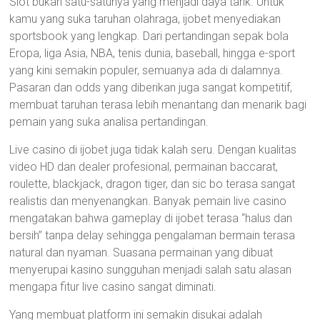
Slot bukan satu-satunya yang menjadi daya tarik. Untuk
kamu yang suka taruhan olahraga, ijobet menyediakan
sportsbook yang lengkap. Dari pertandingan sepak bola
Eropa, liga Asia, NBA, tenis dunia, baseball, hingga e-sport
yang kini semakin populer, semuanya ada di dalamnya.
Pasaran dan odds yang diberikan juga sangat kompetitif,
membuat taruhan terasa lebih menantang dan menarik bagi
pemain yang suka analisa pertandingan.
Live casino di ijobet juga tidak kalah seru. Dengan kualitas
video HD dan dealer profesional, permainan baccarat,
roulette, blackjack, dragon tiger, dan sic bo terasa sangat
realistis dan menyenangkan. Banyak pemain live casino
mengatakan bahwa gameplay di ijobet terasa “halus dan
bersih” tanpa delay sehingga pengalaman bermain terasa
natural dan nyaman. Suasana permainan yang dibuat
menyerupai kasino sungguhan menjadi salah satu alasan
mengapa fitur live casino sangat diminati.
Yang membuat platform ini semakin disukai adalah