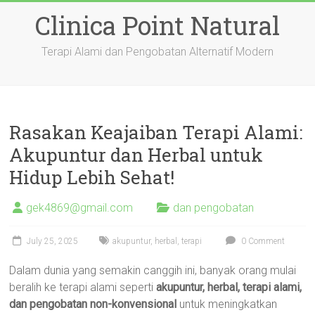
Skip
Clinica Point Natural
to
content
Terapi Alami dan Pengobatan Alternatif Modern
Rasakan Keajaiban Terapi Alami:
Akupuntur dan Herbal untuk
Hidup Lebih Sehat!
gek4869@gmail.com
dan pengobatan
July 25, 2025
akupuntur
,
herbal
,
terapi
0 Comment
Dalam dunia yang semakin canggih ini, banyak orang mulai
beralih ke terapi alami seperti
akupuntur, herbal, terapi alami,
dan pengobatan non-konvensional
untuk meningkatkan