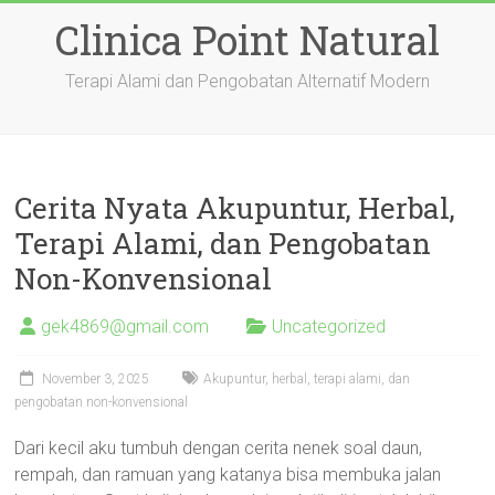
Skip
Clinica Point Natural
to
content
Terapi Alami dan Pengobatan Alternatif Modern
Cerita Nyata Akupuntur, Herbal,
Terapi Alami, dan Pengobatan
Non-Konvensional
gek4869@gmail.com
Uncategorized
November 3, 2025
Akupuntur, herbal, terapi alami, dan
pengobatan non-konvensional
Dari kecil aku tumbuh dengan cerita nenek soal daun,
rempah, dan ramuan yang katanya bisa membuka jalan