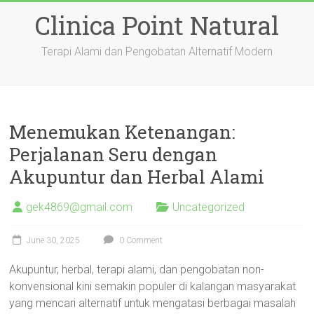
Skip
Clinica Point Natural
to
content
Terapi Alami dan Pengobatan Alternatif Modern
Menemukan Ketenangan:
Perjalanan Seru dengan
Akupuntur dan Herbal Alami
gek4869@gmail.com
Uncategorized
June 30, 2025
0 Comment
Akupuntur, herbal, terapi alami, dan pengobatan non-
konvensional kini semakin populer di kalangan masyarakat
yang mencari alternatif untuk mengatasi berbagai masalah