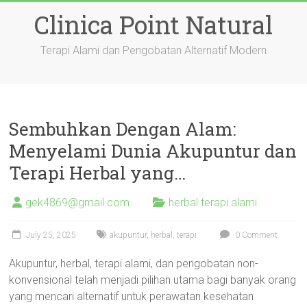
Skip
Clinica Point Natural
to
content
Terapi Alami dan Pengobatan Alternatif Modern
Sembuhkan Dengan Alam:
Menyelami Dunia Akupuntur dan
Terapi Herbal yang…
gek4869@gmail.com
herbal terapi alami
July 25, 2025
akupuntur
,
herbal
,
terapi
0 Comment
Akupuntur, herbal, terapi alami, dan pengobatan non-
konvensional telah menjadi pilihan utama bagi banyak orang
yang mencari alternatif untuk perawatan kesehatan